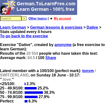
Other topics
| 🔸
My account
Learn German
>
German lessons & exercises
>
Dative
>
Stats updated every 4 hours
To go back to the exercise
Exercise "Dative", created by
anonyme
(a free exercise to
learn German):
Results of the
20 554
people who have taken this test:
Average mark:
64.5
/ 100
Share
Latest member with a 100/100 (perfect mark):
tonym
/
SWITZERLAND
, on
Sunday 18 June - 10:17:
"
:love:
"
<25/100:
2.3%
25 - 49.9/100:
25.2%
50 - 74.9/100:
38.3%
75 - 99.9/100:
27.9%
Perfect:
6.3%