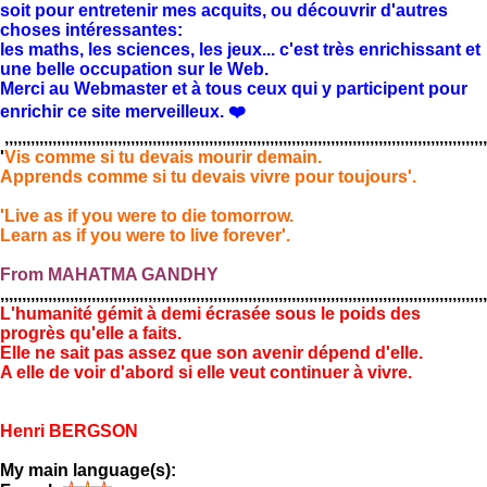
soit pour entretenir mes acquits, ou découvrir d'autres
choses intéressantes:
les maths, les sciences, les jeux... c'est très enrichissant et
une belle occupation sur le Web.
Merci au Webmaster et à tous ceux qui y participent pour
enrichir ce site merveilleux. ❤️
,,,,,,,,,,,,,,,,,,,,,,,,,,,,,,,,,,,,,,,,,,,,,,,,,,,,,,,,,,,,,,,,,,,,,,,,,,,,,,,,,,,,,,,,,,,,,,,,,,,,,,,,,,,,,,,
'
Vis comme si tu devais mourir demain.
Apprends comme si tu devais vivre pour toujours'.
'Live as if you were to die tomorrow.
Learn as if you were to live forever'.
From MAHATMA GANDHY
,,,,,,,,,,,,,,,,,,,,,,,,,,,,,,,,,,,,,,,,,,,,,,,,,,,,,,,,,,,,,,,,,,,,,,,,,,,,,,,,,,,,,,,,,,,,,,,,,,,,,,,,,,,,,,,,
L'humanité gémit à demi écrasée sous le poids des
progrès qu'elle a faits.
Elle ne sait pas assez que son avenir dépend d'elle.
A elle de voir d'abord si elle veut continuer à vivre.
Henri BERGSON
My main language(s):