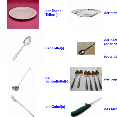
der flache
der tief
Teller
(-)
der Kaff
(oder de
der Löffel
(-)
(oder de
der
der Sup
Schöpflöffel
(-)
die Gabel
(n)
das Mes