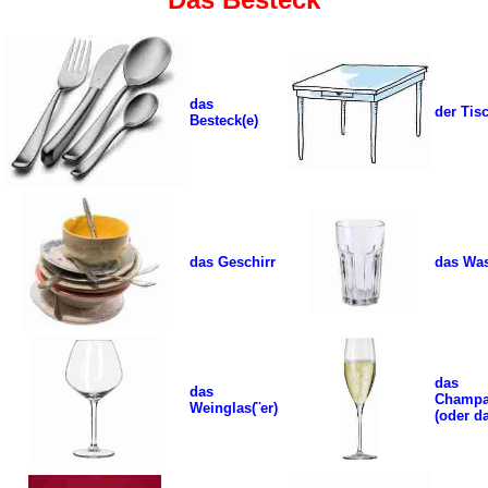
das
der Tis
Besteck
(e)
das Geschirr
das Was
das
das
Champa
Weinglas
(¨er)
(oder d