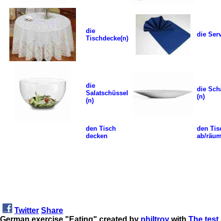
die
die Serv
Tischdecke
(n)
die
die Sch
Salatschüssel
(n)
(n)
den Tisch
den Tis
decken
ab/räu
Twitter
Share
German exercise "Eating" created by
philtroy
with
The test