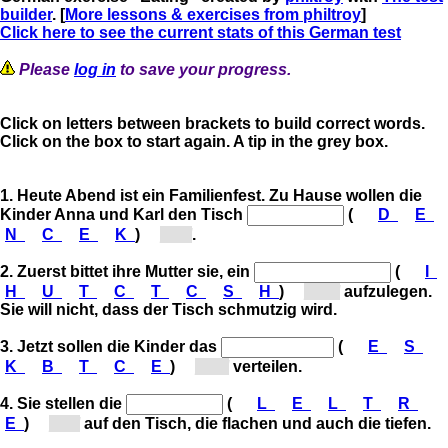
builder
. [
More lessons & exercises from philtroy
]
Click here to see the current stats of this German test
Please
log in
to save your progress.
Click on letters between brackets to build correct words.
Click on the box to start again. A tip in the grey box.
1. Heute Abend ist ein Familienfest. Zu Hause wollen die
Kinder Anna und Karl den Tisch
(
D
E
N
C
E
K
)
[d...]
.
2. Zuerst bittet ihre Mutter sie, ein
(
I
H
U
T
C
T
C
S
H
)
[Ti...]
aufzulegen.
Sie will nicht, dass der Tisch schmutzig wird.
3. Jetzt sollen die Kinder das
(
E
S
K
B
T
C
E
)
[B...]
verteilen.
4. Sie stellen die
(
L
E
L
T
R
E
)
[T...]
auf den Tisch, die flachen und auch die tiefen.