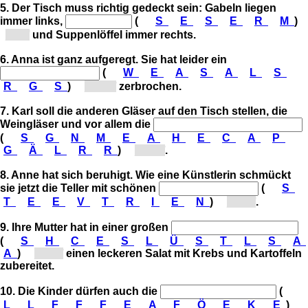
5. Der Tisch muss richtig gedeckt sein: Gabeln liegen
immer links,
(
S
E
S
E
R
M
)
[M...]
und Suppenlöffel immer rechts.
6. Anna ist ganz aufgeregt. Sie hat leider ein
(
W
E
A
S
A
L
S
R
G
S
)
[Wa...]
zerbrochen.
7. Karl soll die anderen Gläser auf den Tisch stellen, die
Weingläser und vor allem die
(
S
G
N
M
E
A
H
E
C
A
P
G
Ä
L
R
R
)
[Ch...]
.
8. Anne hat sich beruhigt. Wie eine Künstlerin schmückt
sie jetzt die Teller mit schönen
(
S
T
E
E
V
T
R
I
E
N
)
[Se...]
.
9. Ihre Mutter hat in einer großen
(
S
H
C
E
S
L
Ü
S
T
L
S
A
A
)
[Sa...]
einen leckeren Salat mit Krebs und Kartoffeln
zubereitet.
10. Die Kinder dürfen auch die
(
L
L
F
F
F
E
A
F
Ö
E
K
E
)