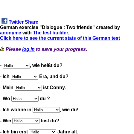
Twitter
Share
German exercise "Dialogue : Two friends" created by
anonyme
with
The test builder
.
Click here to see the current stats of this German test
Please
log in
to save your progress.
-
, wie heißt du?
- Ich
Era, und du?
- Mein
ist Conny.
- Wo
du ?
- Ich wohne in
, wie du!
- Wie
bist du?
- Ich bin erst
Jahre alt.