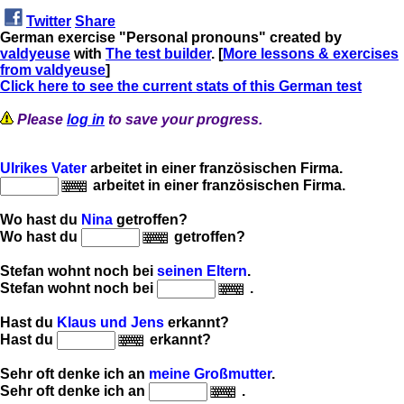
Twitter
Share
German exercise "Personal pronouns" created by
valdyeuse
with
The test builder
. [
More lessons & exercises
from valdyeuse
]
Click here to see the current stats of this German test
Please
log in
to save your progress.
Ulrikes Vater
arbeitet in einer französischen Firma.
arbeitet in einer französischen Firma.
Wo hast du
Nina
getroffen?
Wo hast du
getroffen?
Stefan wohnt noch bei
seinen Eltern
.
Stefan wohnt noch bei
.
Hast du
Klaus und Jens
erkannt?
Hast du
erkannt?
Sehr oft denke ich an
meine Großmutter
.
Sehr oft denke ich an
.