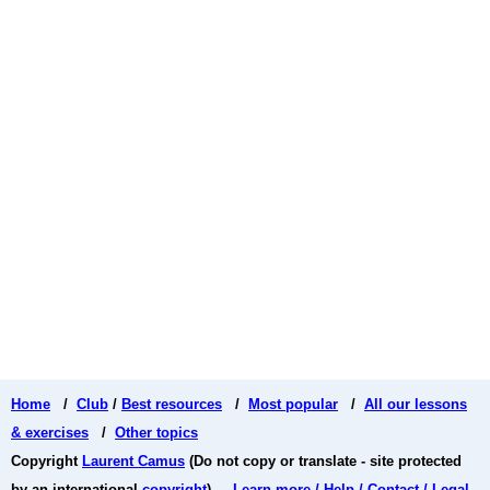
Home
/
Club
/
Best resources
/
Most popular
/
All our lessons
& exercises
/
Other topics
Copyright
Laurent Camus
(Do not copy or translate - site protected
by an international
copyright
) -
Learn more / Help / Contact / Legal