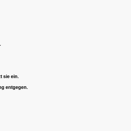
.
 sie ein.
ng entgegen.