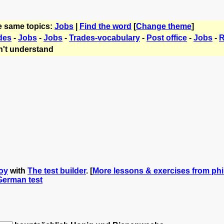
e same topics:
Jobs
|
Find the word
[
Change theme
]
des
-
Jobs
-
Jobs
-
Trades-vocabulary
-
Post office
-
Jobs
-
R
't understand
roy
with
The test builder
. [
More lessons & exercises from phi
 German test