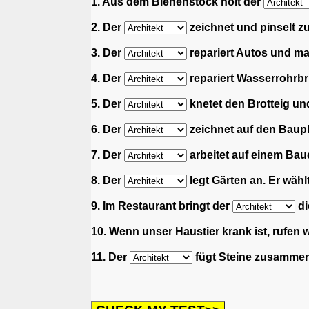
1. Aus dem Bienenstock holt der
2. Der
zeichnet und pinselt z
3. Der
repariert Autos und m
4. Der
repariert Wasserrohrbr
5. Der
knetet den Brotteig un
6. Der
zeichnet auf den Baupl
7. Der
arbeitet auf einem Bau
8. Der
legt Gärten an. Er wäh
9. Im Restaurant bringt der
di
10. Wenn unser Haustier krank ist, rufen 
11. Der
fügt Steine zusammen