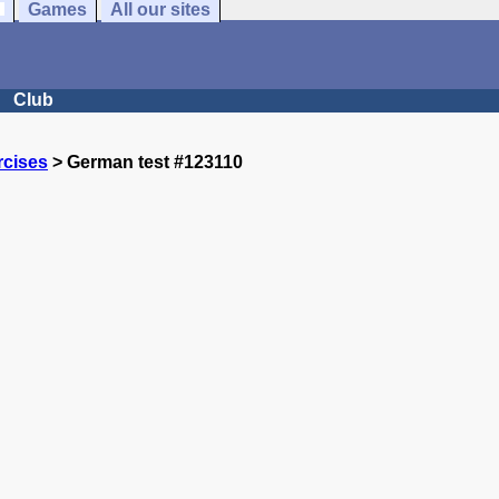
Games
All our sites
Club
rcises
> German test #123110