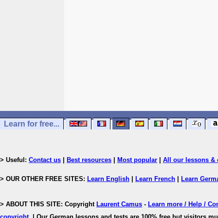
Learn for free...
> Useful:
Contact us
|
Best resources
|
Most popular
|
All our lessons & 
> OUR OTHER FREE SITES:
Learn English
|
Learn French
|
Learn Germ
> ABOUT THIS SITE: Copyright
Laurent Camus
-
Learn more / Help / Co
copyright
.
| Our German lessons and tests are 100% free but visitors mus