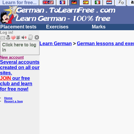
Learn for free...
Placement tests
Exercises
Marks
Log in!
Learn German
>
German lessons and exe
Click here to log
in
New account
Several accounts
created on all our
sites.
JOIN
our free
club and learn
for free now!
Home
Report a bug