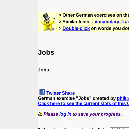
> Other German exercises on th
> Similar tests: -
Vocabulary-Tra
>
Double-click
on words you don
Jobs
Jobs
Twitter
Share
German exercise "Jobs" created by
philt
Click here to see the current stats of this
Please
log in
to save your progress.