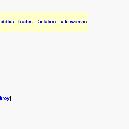
iddles : Trades
-
Dictation : saleswoman
ltroy
]