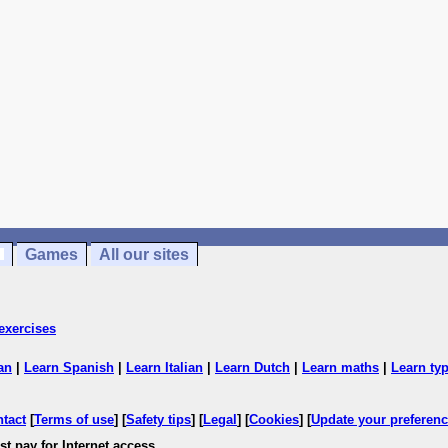
Games
All our sites
exercises
an
|
Learn Spanish
|
Learn Italian
|
Learn Dutch
|
Learn maths
|
Learn ty
ntact
[
Terms of use
] [
Safety tips
] [
Legal
] [
Cookies
] [
Update your preferen
t pay for Internet access.