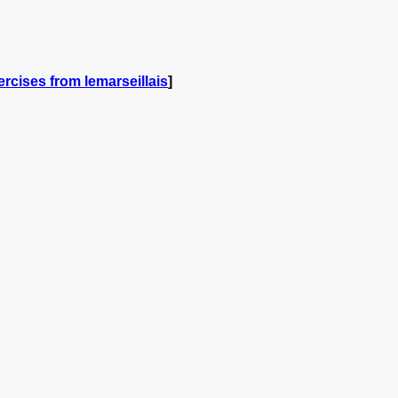
rcises from lemarseillais
]