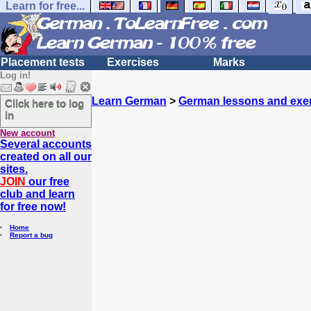
Learn for free...
Placement tests
Exercises
Marks
Log in!
Learn German
>
German lessons and exe
Click here to log
in
New account
Several accounts
created on all our
sites.
JOIN
our free
club and learn
for free now!
Home
Report a bug