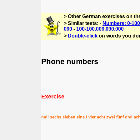
> Other German exercises on th
> Similar tests: -
Numbers: 0-100
000
-
100-100,000,000,000
>
Double-click
on words you don
Phone numbers
Exercise
null sechs sieben eins /
vier acht zwei fünf drei ac