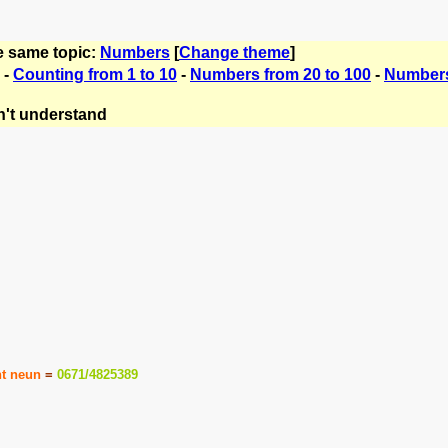
e same topic:
Numbers
[
Change theme
]
-
Counting from 1 to 10
-
Numbers from 20 to 100
-
Numbers
't understand
ht neun
=
0671/4825389