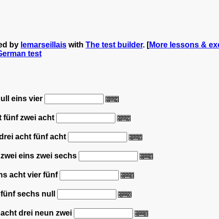
ed by
lemarseillais
with
The test builder
. [
More lessons & exe
 German test
null eins vier
ht fünf zwei acht
 drei acht fünf acht
n zwei eins zwei sechs
hs acht vier fünf
s fünf sechs null
n acht drei neun zwei