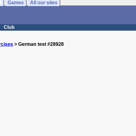
Games
All our sites
Club
rcises
> German test #28928