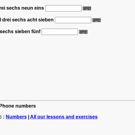
 drei sechs neun eins
ll drei sechs acht sieben
ll sechs sieben fünf
n: Phone numbers
c :
Numbers
|
All our lessons and exercises