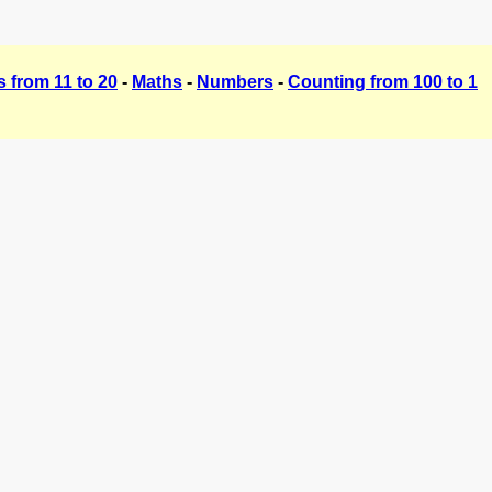
 from 11 to 20
-
Maths
-
Numbers
-
Counting from 100 to 1