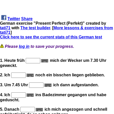
Twitter
Share
German exercise "Present Perfect (Perfekt)" created by
tati71
with
The test builder
. [
More lessons & exercises from
tati71
]
Click here to see the current stats of this German test
Please
log in
to save your progress.
1. Heute früh
mich der Wecker um 7.30 Uhr
geweckt.
2. Ich
noch ein bisschen liegen geblieben.
3. Um 7.45 Uhr
ich dann aufgestanden.
4. Ich
ins Badezimmer gegangen und habe
geduscht.
5. Danach
ich mich angezogen und schnell