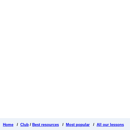
Home
/
Club
/
Best resources
/
Most popular
/
All our lessons