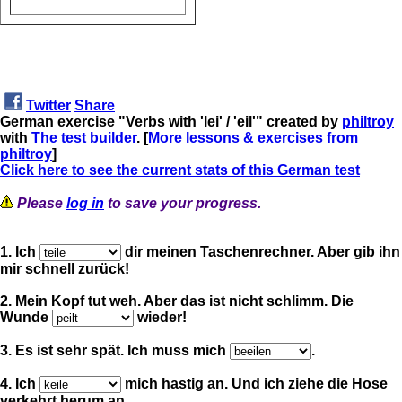
Twitter
Share
German exercise "Verbs with 'lei' / 'eil'" created by
philtroy
with
The test builder
. [
More lessons & exercises from
philtroy
]
Click here to see the current stats of this German test
Please
log in
to save your progress.
1. Ich
dir meinen Taschenrechner. Aber gib ihn
mir schnell zurück!
2. Mein Kopf tut weh. Aber das ist nicht schlimm. Die
Wunde
wieder!
3. Es ist sehr spät. Ich muss mich
.
4. Ich
mich hastig an. Und ich ziehe die Hose
verkehrt herum an.